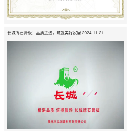
长城牌石膏板：品质之选，筑就美好家居 2024-11-21