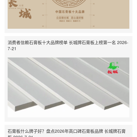
消费者信赖石膏板十大品牌榜单 长城牌石膏板上榜第一名 2026-
7-21
石膏板什么牌子好？盘点2026年高口碑石膏板品牌 长城牌石膏
板 2026-7-21