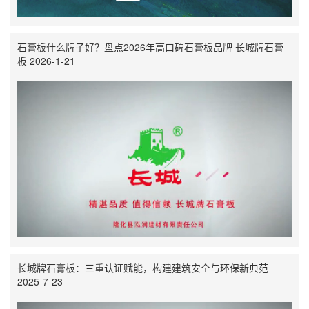
石膏板什么牌子好？盘点2026年高口碑石膏板品牌 长城牌石膏
板 2026-1-21
长城牌石膏板：三重认证赋能，构建建筑安全与环保新典范
2025-7-23