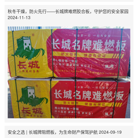
秋冬干燥，防火先行——长城牌难燃胶合板，守护您的安全家园
2024-11-13
安全之选 | 长城牌阻燃板，为生命财产保驾护航 2024-09-19