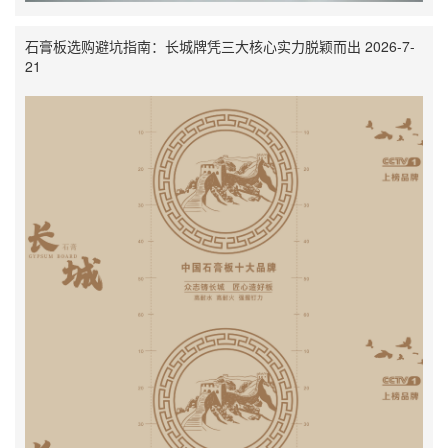
石膏板选购避坑指南：长城牌凭三大核心实力脱颖而出 2026-7-
21