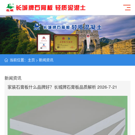
当前位置：
主页
>
新闻资讯
新闻资讯
家装石膏板什么品牌好？长城牌石膏板品质解析 2026-7-21